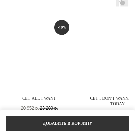
-10%
СЕТ ALL I WANT
СЕТ I DON'T WANNA
TODAY
20 952
р.
23 280
р.
24 804
р.
27 560
р
ДОБАВИТЬ В КОРЗИНУ