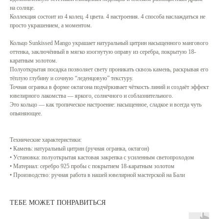
на солнце.
Коллекция состоит из 4 колец. 4 цвета. 4 настроения. 4 способа наслаждаться не
просто украшением, а моментом.
Кольцо Sunkissed Mango украшает натуральный цитрин насыщенного мангового
оттенка, заключённый в мягко изогнутую оправу из серебра, покрытую 18-
каратным золотом.
Полуоткрытая посадка позволяет свету проникать сквозь камень, раскрывая его
тёплую глубину и сочную “леденцовую” текстуру.
Точная огранка в форме октагона подчёркивает чёткость линий и создаёт эффект
ювелирного лакомства — яркого, солнечного и соблазнительного.
Это кольцо — как тропическое настроение: насыщенное, сладкое и всегда чуть
опьяняющее.
Технические характеристики:
• Камень: натуральный цитрин (ручная огранка, октагон)
• Установка: полуоткрытая кастовая закрепка с усиленным светопроходом
• Материал: серебро 925 пробы с покрытием 18-каратным золотом
• Производство: ручная работа в нашей ювелирной мастерской на Бали
ТЕБЕ МОЖЕТ ПОНРАВИТЬСЯ