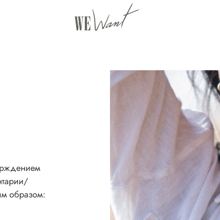
верждением
нтарии/
ым образом: