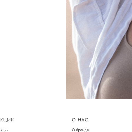
ЕКЦИИ
О НАС
екции
О бренде