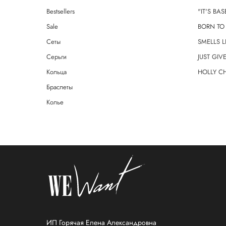
Bestsellers
"IT'S BAS
Sale
BORN TO 
Сеты
SMELLS 
Серьги
JUST GI
Кольца
HOLLY C
Браслеты
Колье
ИП Горячая Елена Александровна