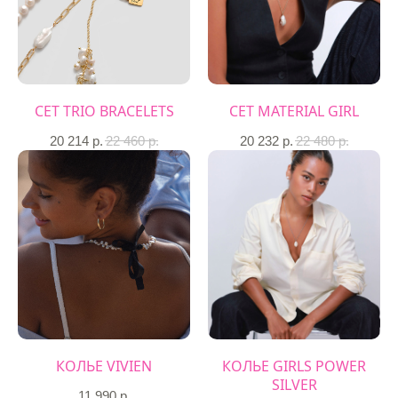
СЕТ TRIO BRACELETS
СЕТ MATERIAL GIRL
20 214
р.
22 460
р.
20 232
р.
22 480
р.
КОЛЬЕ VIVIEN
КОЛЬЕ GIRLS POWER
SILVER
11 990
р.